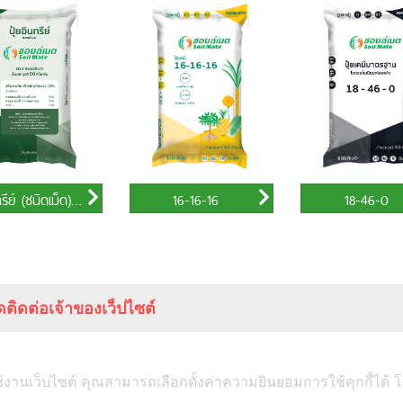
(ชนิดเม็ด) ขนาด 50 กิโลกรัม
16-16-16
18-46-0
ติดต่อเจ้าของเว็ปไซต์
(สำนักงานใหญ่)
หน้าแรก
ุมวิท 2
ถ.สุขุมวิท
ช้งานเว็บไซต์ คุณสามารถเลือกตั้งค่าความยินยอมการใช้คุกกี้ได้ โ
คร
10110