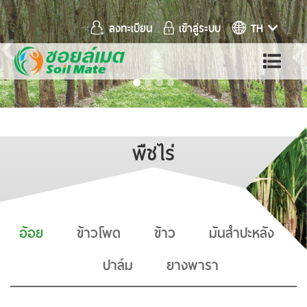
ลงทะเบียน
เข้าสู่ระบบ
TH
Previous
พืชไร่
อ้อย
ข้าวโพด
ข้าว
มันสำปะหลัง
ปาล์ม
ยางพารา