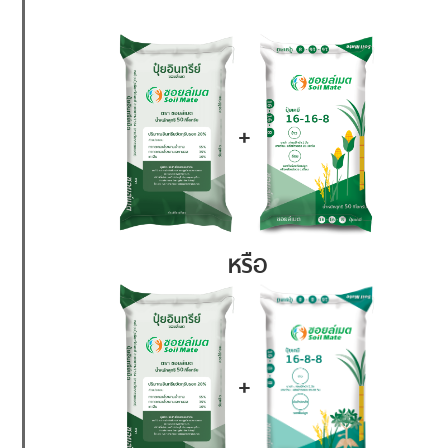
+
หรือ
+